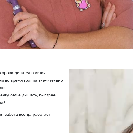
харова делится важной
м во время гриппа значительно
вое.
бёнку легче дышать, быстрее
ний.
я забота всегда работает