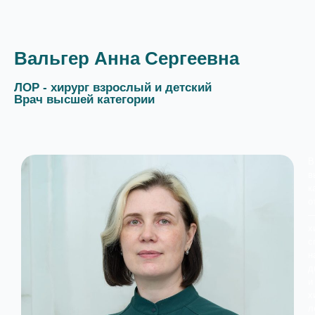
Вальгер Анна Сергеевна
ЛОР - хирург взрослый и детский
Врач высшей категории
В
в
к
о
х
с
н
д
и
х
л