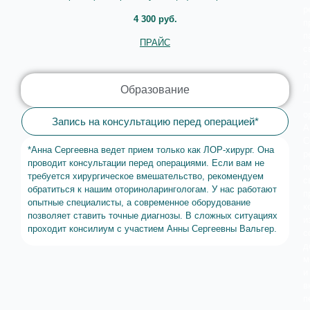
р
4 300 руб.
п
п
ПРАЙС
с
с
п
Л
Образование
о
Запись на консультацию перед операцией*
А
С
*Анна Сергеевна ведет прием только как ЛОР-хирург. Она
р
проводит консультации перед операциями. Если вам не
п
требуется хирургическое вмешательство, рекомендуем
с
обратиться к нашим оториноларингологам. У нас работают
п
опытные специалисты, а современное оборудование
к
позволяет ставить точные диагнозы. В сложных ситуациях
и
проходит консилиум с участием Анны Сергеевны Вальгер.
с
д
м
и
в
п